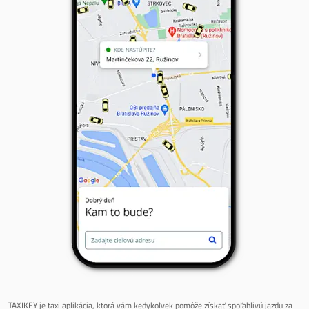
TAXIKEY je taxi aplikácia, ktorá vám kedykoľvek pomôže získať spoľahlivú jazdu za