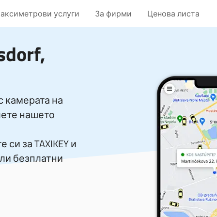
таксиметрови услуги
За фирми
Ценова листа
sdorf,
с камерата на
лете нашето
 си за TAXIKEY и
или безплатни