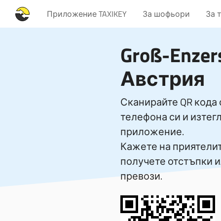
Приложение TAXIKEY
За шофьори
За 
Groß-Enzer
Австрия
Сканирайте QR кода 
телефона си и изтег
приложение.
Кажете на приятелите
получете отстъпки 
превози.