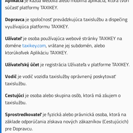
Aplikácia
je každá webová alebo mobilná aplikácia, ktorá tvorí
súčasť platformy TAXIKEY.
Dopravca
je spoločnosť prevádzkujúca taxislužbu a dispečing
využívajúca platformu TAXIKEY.
Užívateľ
je osoba používajúca webové stránky TAXIKEY na
doméne
taxikey.com
, vrátane jej subdomén, alebo
ktorúkoľvek Aplikáciu TAXIKEY.
Užívateľský účet
je registrácia Užívateľa v platforme TAXIKEY.
Vodič
je vodič vozidla taxislužby oprávnený poskytovať
taxislužbu.
Cestujúci
je osoba alebo skupina osôb, ktorá má záujem o
taxislužbu.
Sprostredkovateľ
je fyzická alebo právnická osoba, ktorá na
základe odporúčania získava nových zákazníkov (Cestujúcich)
pre Dopravcu.