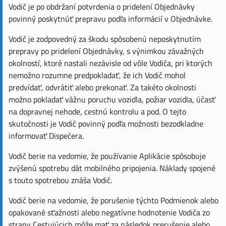
Vodič je po obdržaní potvrdenia o pridelení Objednávky
povinný poskytnúť prepravu podľa informácií v Objednávke.
Vodič je zodpovedný za škodu spôsobenú neposkytnutím
prepravy po pridelení Objednávky, s výnimkou závažných
okolností, ktoré nastali nezávisle od vôle Vodiča, pri ktorých
nemožno rozumne predpokladať, že ich Vodič mohol
predvídať, odvrátiť alebo prekonať. Za takéto okolnosti
možno pokladať vážnu poruchu vozidla, požiar vozidla, účasť
na dopravnej nehode, cestnú kontrolu a pod. O tejto
skutočnosti je Vodič povinný podľa možnosti bezodkladne
informovať Dispečera.
Vodič berie na vedomie, že používanie Aplikácie spôsobuje
zvýšenú spotrebu dát mobilného pripojenia. Náklady spojené
s touto spotrebou znáša Vodič.
Vodič berie na vedomie, že porušenie týchto Podmienok alebo
opakované sťažnosti alebo negatívne hodnotenie Vodiča zo
strany Cestujúcich môže mať za následok prerušenie alebo