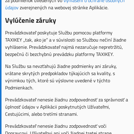
za podmienok uvedených vo
Vyhlásení o ochrane osobných
údajov
zverejnených na webovej stránke Aplikácie.
Vylúčenie záruky
Prevádzkovateľ poskytuje Službu pomocou platformy
TAXIKEY „tak, ako je“ a v súvislosti so Službou nečiní žiadne
vyhlásenie. Prevádzkovateľ najmä nezaručuje nepretržitú,
bezpečnú či bezchybnú prevádzku platformy TAXIKEY.
Na Službu sa nevzťahujú žiadne podmienky ani záruky,
vrátane skrytých predpokladov týkajúcich sa kvality, s
výnimkou tých, ktoré sú výslovne uvedené v týchto
Podmienkach.
Prevádzkovateľ nenesie žiadnu zodpovednosť za správnosť a
úplnosť údajov v Aplikácii poskytnutých Užívateľmi,
Cestujúcimi, alebo tretími stranami.
Prevádzkovateľ nenesie žiadnu zodpovednosť voči
Dopravcovi, Užívateľovi ani voči žiadnej tretej strane.