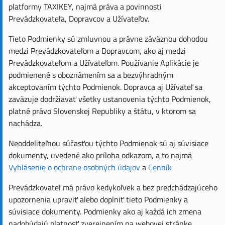
platformy TAXIKEY, najmä práva a povinnosti
Prevádzkovateľa, Dopravcov a Užívateľov.
Tieto Podmienky sú zmluvnou a právne záväznou dohodou
medzi Prevádzkovateľom a Dopravcom, ako aj medzi
Prevádzkovateľom a Užívateľom. Používanie Aplikácie je
podmienené s oboznámením sa a bezvýhradným
akceptovaním týchto Podmienok. Dopravca aj Užívateľ sa
zaväzuje dodržiavať všetky ustanovenia týchto Podmienok,
platné právo Slovenskej Republiky a štátu, v ktorom sa
nachádza.
Neoddeliteľnou súčasťou týchto Podmienok sú aj súvisiace
dokumenty, uvedené ako príloha odkazom, a to najmä
Vyhlásenie o ochrane osobných údajov
a
Cenník
Prevádzkovateľ má právo kedykoľvek a bez predchádzajúceho
upozornenia upraviť alebo doplniť tieto Podmienky a
súvisiace dokumenty. Podmienky ako aj každá ich zmena
nadobúdajú platnosť zverejnením na webovej stránke