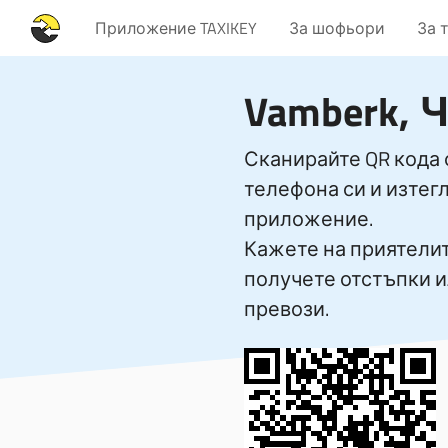
Приложение TAXIKEY
За шофьори
За 
Vamberk, 
Сканирайте QR кода 
телефона си и изтег
приложение.
Кажете на приятелите
получете отстъпки 
превози.