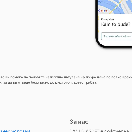
оето ви помага да получите надеждно пътуване на добра цена по всяко време
 за да ви отведе безопасно до мястото, където трябва.
За нас
знес условия
DANUBIASOFT е софтуерна