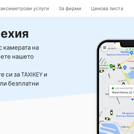
таксиметрови услуги
За фирми
Ценова листа
Чехия
с камерата на
лете нашето
 си за TAXIKEY и
или безплатни