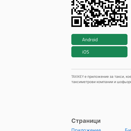
Android
iOS
TAXIKEY е приложение за такси, к
таксиметрови компании и шофьори,
Страници
Приложение
Би