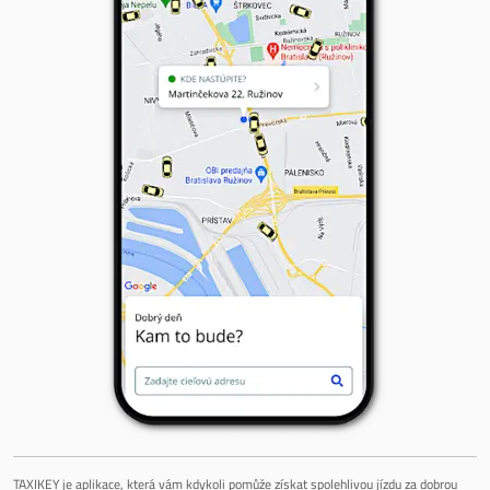
TAXIKEY je aplikace, která vám kdykoli pomůže získat spolehlivou jízdu za dobrou