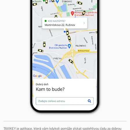
TAXIKEY je aplikace, která vám kdykoli pomůže získat spolehlivou jízdu za dobrou