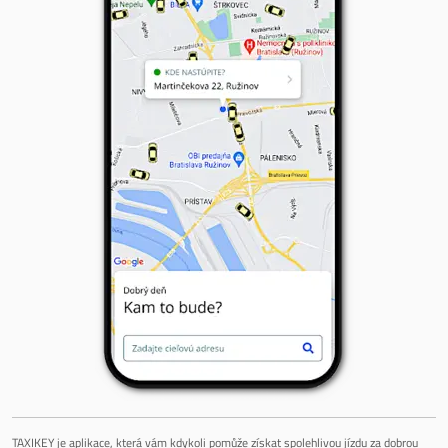
TAXIKEY je aplikace, která vám kdykoli pomůže získat spolehlivou jízdu za dobrou