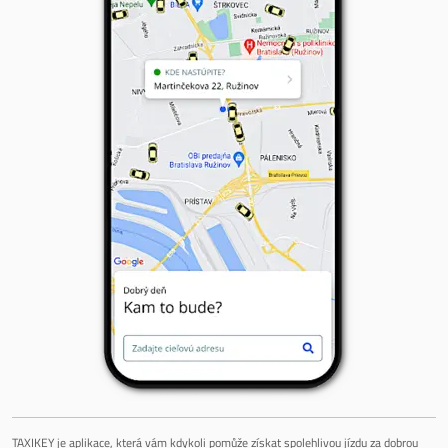
TAXIKEY je aplikace, která vám kdykoli pomůže získat spolehlivou jízdu za dobrou