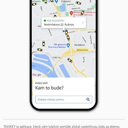
TAXIKEY je aplikace, která vám kdykoli pomůže získat spolehlivou jízdu za dobrou