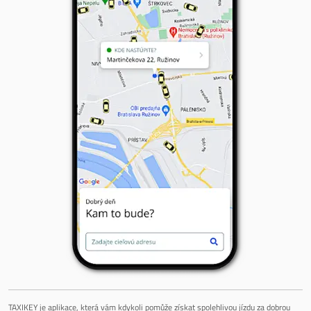
TAXIKEY je aplikace, která vám kdykoli pomůže získat spolehlivou jízdu za dobrou