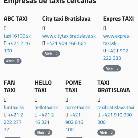
Empresas de taxis cercanas
ABC TAXI
City taxi Bratislava
Expres TAXI
taxi16100.sk
www.citytaxibratislava.sk
www.expres-
+421 2 16
+421 909 166 661
taxi.sk
100
+421 902
Abrir
222 333
Abrir
Abrir
FAN
HELLO
POME
TAXI
TAXI
TAXI
TAXI
BRATISLAVA
funtaxi.sk
hellotaxi.sk
pometaxi.sk
taxibratislava.taxi
+421 2
+421 2
+421
+421 910 930
222 277
16 321
902 016
300
77
100
Abrir
Abrir