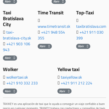
Abrir
Abrir
Taxi
Time Transit
Top-Taxi
Bratislava
City
www.timetransit.sk
taxibratislava.com
taxi-
+421 948 554
+421 911 030
bratislava-city.sk
355
399
+421 903 106
Abrir
Abrir
943
Abrir
Wolker
Yellow taxi
wolkertaxi.sk
taxiyellow.sk
+421 910 332 233
+421 911 212 224
Abrir
Abrir
TAXIKEY es una aplicación de taxi que le ayuda a conseguir un viaje confiable a buen
precio en cualquier momento. TAXIKEY trabaja con conductores y compañías de taxis