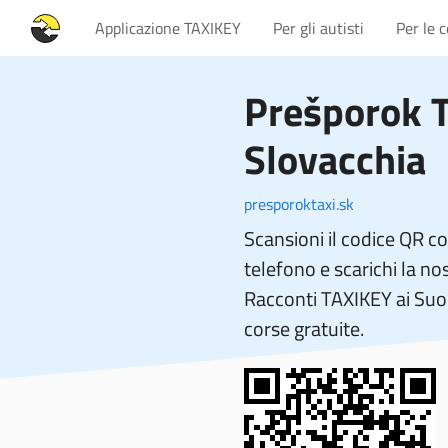
Applicazione TAXIKEY
Per gli autisti
Per le 
Prešporok 
Slovacchia
presporoktaxi.sk
Scansioni il codice QR c
telefono e scarichi la no
Racconti TAXIKEY ai Suoi
corse gratuite.