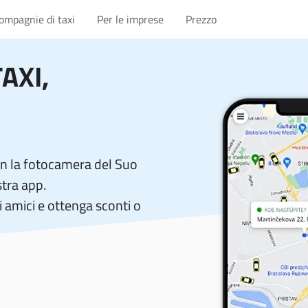
compagnie di taxi
Per le imprese
Prezzo
TAXI
,
on la fotocamera del Suo
stra app.
 amici e ottenga sconti o