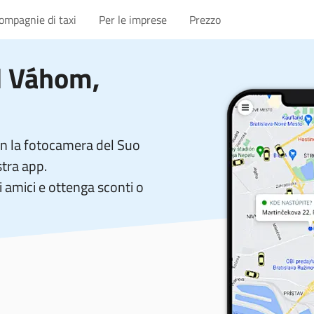
compagnie di taxi
Per le imprese
Prezzo
d Váhom,
on la fotocamera del Suo
stra app.
 amici e ottenga sconti o