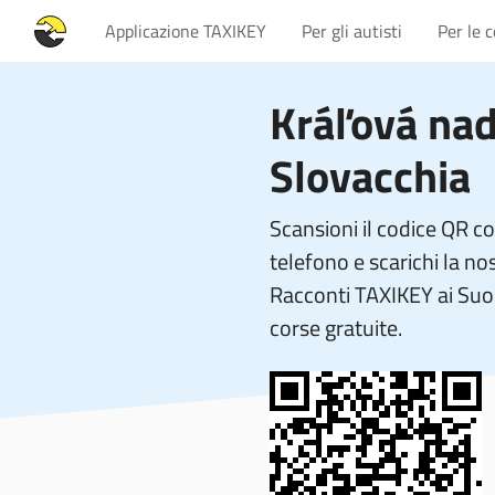
Applicazione TAXIKEY
Per gli autisti
Per le 
Kráľová na
Slovacchia
Scansioni il codice QR c
telefono e scarichi la no
Racconti TAXIKEY ai Suoi
corse gratuite.