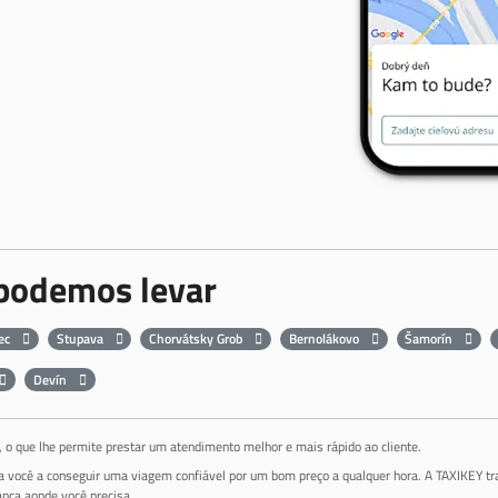
 podemos levar
ec
Stupava
Chorvátsky Grob
Bernolákovo
Šamorín
Devín
o que lhe permite prestar um atendimento melhor e mais rápido ao cliente.
da você a conseguir uma viagem confiável por um bom preço a qualquer hora. A TAXIKEY tr
nça aonde você precisa.