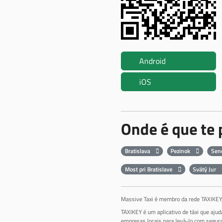
Android
iOS
Onde é que te
Bratislava
Pezinok
Sen
Most pri Bratislave
Svätý Jur
Massive Taxi é membro da rede TAXIKEY, 
TAXIKEY é um aplicativo de táxi que aju
empresas locais para levá-lo com segura