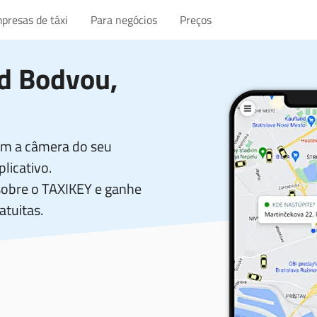
presas de táxi
Para negócios
Preços
d Bodvou,
com a câmera do seu
licativo.
sobre o TAXIKEY e ganhe
atuitas.