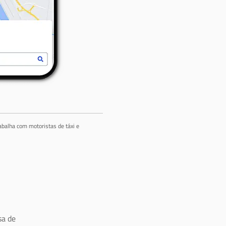
abalha com motoristas de táxi e
a de