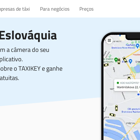
presas de táxi
Para negócios
Preços
Eslováquia
com a câmera do seu
licativo.
sobre o TAXIKEY e ganhe
atuitas.