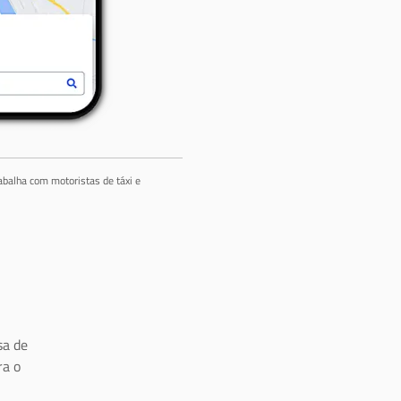
abalha com motoristas de táxi e
a de
ra o