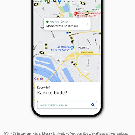
TAXIKEY je taxi aplikácia, ktorá vám kedykoľvek pomôže získať spoľahlivú jazdu za