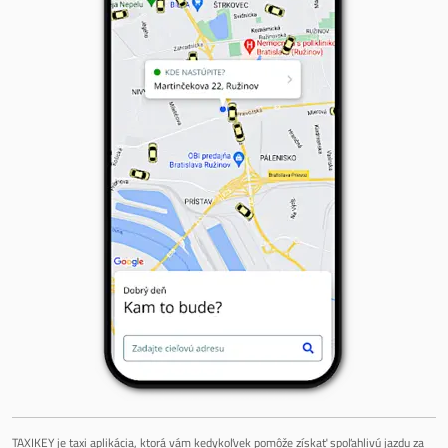
TAXIKEY je taxi aplikácia, ktorá vám kedykoľvek pomôže získať spoľahlivú jazdu za