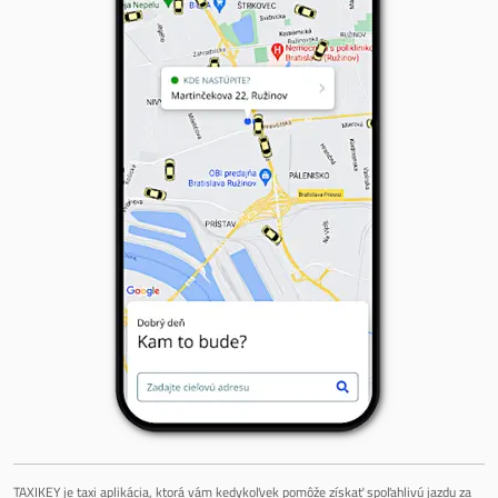
TAXIKEY je taxi aplikácia, ktorá vám kedykoľvek pomôže získať spoľahlivú jazdu za