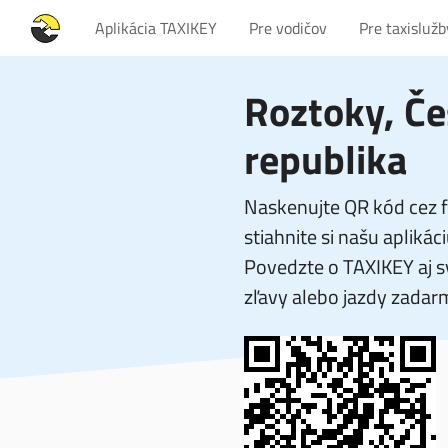
Aplikácia TAXIKEY
Pre vodičov
Pre taxislužb
Roztoky, Č
republika
Naskenujte QR kód cez f
stiahnite si našu aplikáci
Povedzte o TAXIKEY aj sv
zľavy alebo jazdy zadar