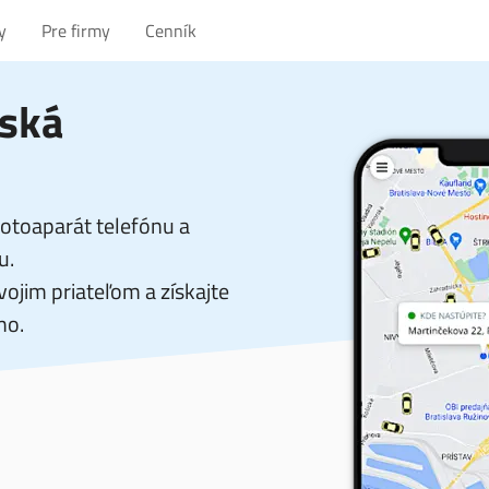
y
Pre firmy
Cenník
eská
otoaparát telefónu a
u.
ojim priateľom a získajte
mo.