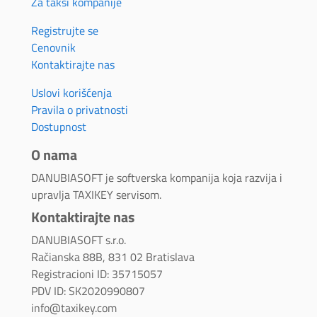
Za taksi kompanije
Registrujte se
Cenovnik
Kontaktirajte nas
Uslovi korišćenja
Pravila o privatnosti
Dostupnost
O nama
DANUBIASOFT je softverska kompanija koja razvija i
upravlja TAXIKEY servisom.
Kontaktirajte nas
DANUBIASOFT s.r.o.
Račianska 88B, 831 02 Bratislava
Registracioni ID: 35715057
PDV ID: SK2020990807
info@taxikey.com