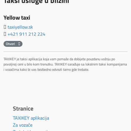
Taksi usluge u blizini
Yellow taxi
taxiyellow.sk
+421 911 212 224
Otvori
TAXIKEY je taksi aplikacija koja vam pomaže da dobijete pouzdanu vožnju po
povoljnoj ceni u bilo kom trenutku. TAXIKEY sarađuje sa lokalnim taksi kompanijama
i vozačima kako bi vas bezbedno odvezli tamo gde trebate.
Stranice
TAXIKEY aplikacija
Za vozače