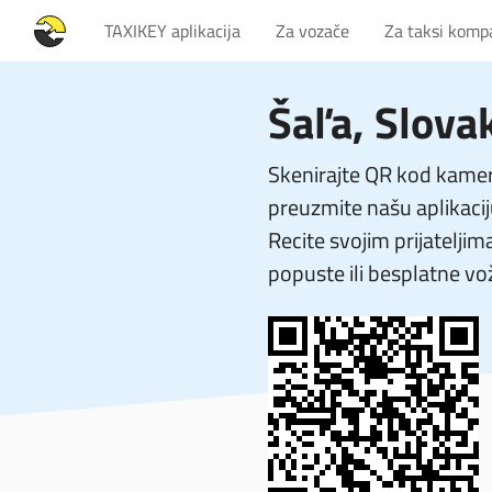
TAXIKEY aplikacija
Za vozače
Za taksi komp
Šaľa, Slova
Skenirajte QR kod kamer
preuzmite našu aplikacij
Recite svojim prijateljim
popuste ili besplatne vo