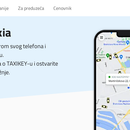
anije
Za preduzeća
Cenovnik
kia
om svog telefona i
u.
a o TAXIKEY-u i ostvarite
žnje.