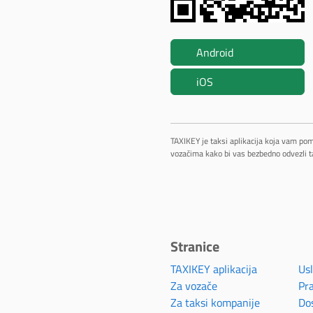
Android
iOS
TAXIKEY je taksi aplikacija koja vam po
vozačima kako bi vas bezbedno odvezli t
Stranice
TAXIKEY aplikacija
Usl
Za vozače
Pra
Za taksi kompanije
Do