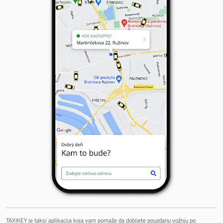
TAXIKEY je taksi aplikacija koja vam pomaže da dobijete pouzdanu vožnju po