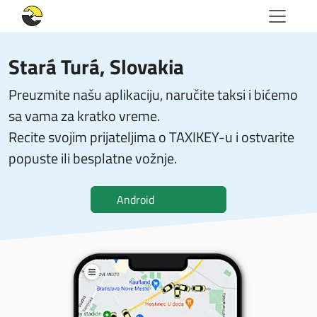
Stará Turá, Slovakia
Preuzmite našu aplikaciju, naručite taksi i bićemo
sa vama za kratko vreme.
Recite svojim prijateljima o TAXIKEY-u i ostvarite
popuste ili besplatne vožnje.
Android