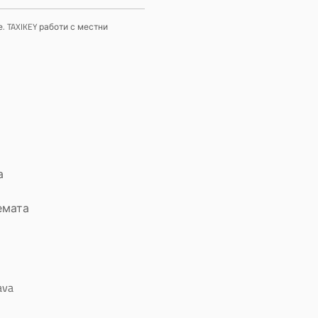
. TAXIKEY работи с местни
а
емата
ava