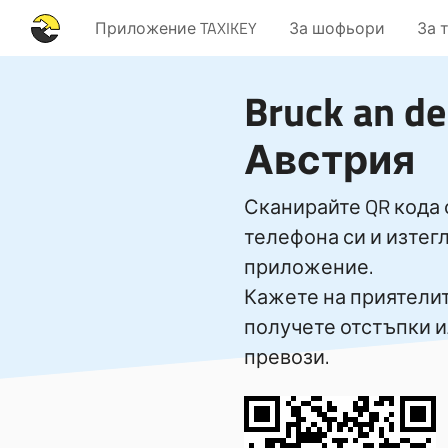
Приложение TAXIKEY
За шофьори
За 
Bruck an de
Австрия
Сканирайте QR кода 
телефона си и изтег
приложение.
Кажете на приятелите
получете отстъпки 
превози.