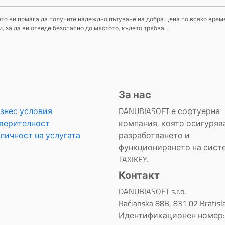
оето ви помага да получите надеждно пътуване на добра цена по всяко време
 за да ви отведе безопасно до мястото, където трябва.
За нас
знес условия
DANUBIASOFT е софтуерна
верителност
компания, която осигуряв
личност на услугата
разработването и
функционирането на сист
TAXIKEY.
Контакт
DANUBIASOFT s.r.o.
Račianska 88B, 831 02 Bratisl
Идентификационен номер: