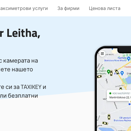
таксиметрови услуги
За фирми
Ценова листа
r Leitha,
с камерата на
лете нашето
 си за TAXIKEY и
или безплатни