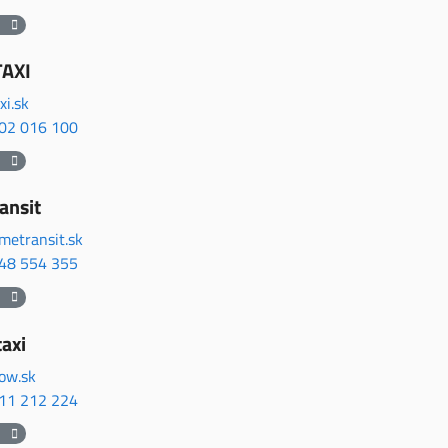
е
AXI
i.sk
02 016 100
е
ansit
metransit.sk
48 554 355
е
taxi
low.sk
11 212 224
е