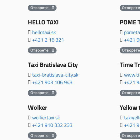
Отворете
Отворет
HELLO TAXI
POME T
hellotaxi.sk
pometax
+421 2 16 321
+421 9
Отворете
Отворет
Taxi Bratislava City
Time Tr
taxi-bratislava-city.sk
www.ti
+421 903 106 943
+421 9
Отворете
Отворет
Wolker
Yellow 
wolkertaxi.sk
taxiyel
+421 910 332 233
+421 9
Отворете
Отворет