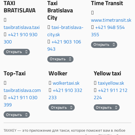
TAXI
Taxi
Time Transit
BRATISLAVA
Bratislava
City
www.timetransit.sk
taxibratislava.taxi
taxi-bratislava-
+421 948 554
+421 910 930
city.sk
355
300
+421 903 106
Открыть
943
Открыть
Открыть
Top-Taxi
Wolker
Yellow taxi
wolkertaxi.sk
taxiyellow.sk
taxibratislava.com
+421 910 332
+421 911 212
+421 911 030
233
224
399
Открыть
Открыть
Открыть
TAXIKEY — это приложение для такси, которое поможет вам в любое