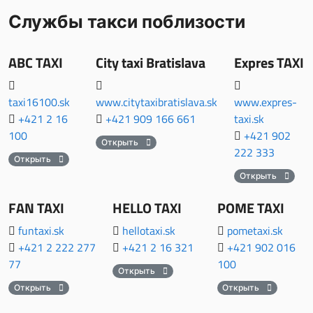
Службы такси поблизости
ABC TAXI
City taxi Bratislava
Expres TAXI
taxi16100.sk
www.citytaxibratislava.sk
www.expres-
+421 2 16
+421 909 166 661
taxi.sk
100
+421 902
Открыть
222 333
Открыть
Открыть
FAN TAXI
HELLO TAXI
POME TAXI
funtaxi.sk
hellotaxi.sk
pometaxi.sk
+421 2 222 277
+421 2 16 321
+421 902 016
77
100
Открыть
Открыть
Открыть