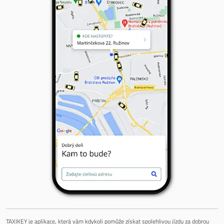
TAXIKEY je aplikace, která vám kdykoli pomůže získat spolehlivou jízdu za dobrou