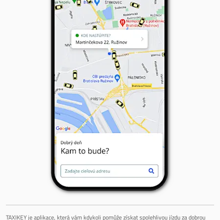
TAXIKEY je aplikace, která vám kdykoli pomůže získat spolehlivou jízdu za dobrou