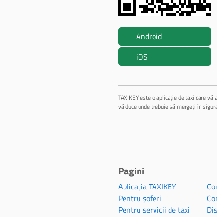
Android
iOS
TAXIKEY este o aplicație de taxi care vă a
vă duce unde trebuie să mergeți în sigur
Pagini
Aplicația TAXIKEY
Con
Pentru șoferi
Con
Pentru servicii de taxi
Dis