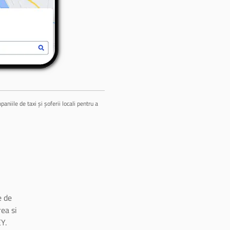
niile de taxi și șoferii locali pentru a
 de
ea si
Y.