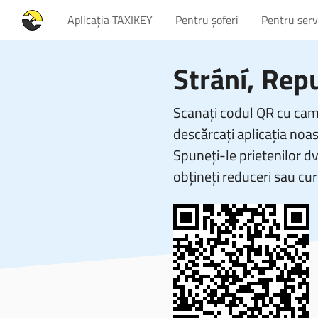
Aplicația TAXIKEY
Pentru șoferi
Pentru servi
Strání, Rep
Scanați codul QR cu came
descărcați aplicația noas
Spuneți-le prietenilor d
obțineți reduceri sau cur