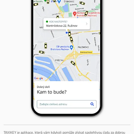
TAXIKEY je aplikace, která vám kdykoli pomůže získat spolehlivou jízdu za dobrou