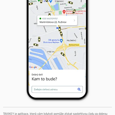
TAXIKEY je aplikace, která vám kdykoli pomůže získat spolehlivou jízdu za dobrou