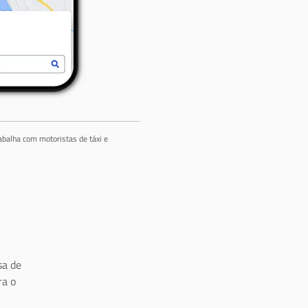
abalha com motoristas de táxi e
a de
ra o