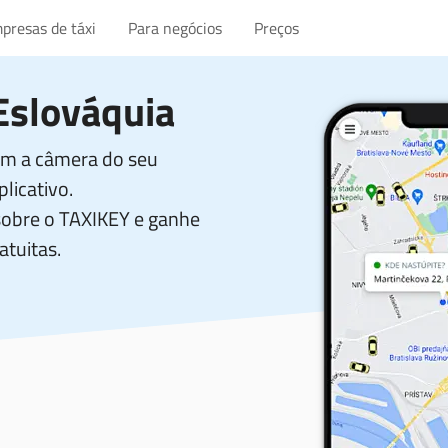
presas de táxi
Para negócios
Preços
Eslováquia
com a câmera do seu
licativo.
sobre o TAXIKEY e ganhe
atuitas.