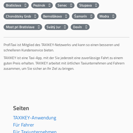
Bratislava
Pezinok
Senec
Stupava
Chorvátsky Grob
Bernolákovo
Šamorín
Modra
Most pri Bratislave
Svätý Jur
Devín
ProfiTaxi ist Mitglied des TAXIKEY-Netzwerks und kann so einen besseren und
schnelleren Kundenservice bieten.
TAXIKEY ist eine Taxi-App, mit der Sie jederzeit eine zuverlässige Fahrt zu einem
guten Preis erhalten. TAXIKEY arbeitet mit örtlichen Taxiunternehmen und Fahrern
zusammen, um Sie sicher an Ihr Ziel zu bringen.
Seiten
TAXIKEY-Anwendung
Für Fahrer
Für Taxiunternehmen