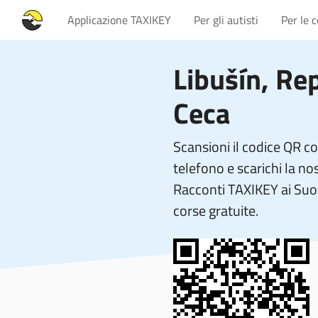
Applicazione TAXIKEY
Per gli autisti
Per le 
Libušín, Re
Ceca
Scansioni il codice QR c
telefono e scarichi la no
Racconti TAXIKEY ai Suoi
corse gratuite.