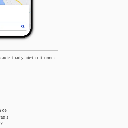
niile de taxi și șoferii locali pentru a
 de
ea si
Y.