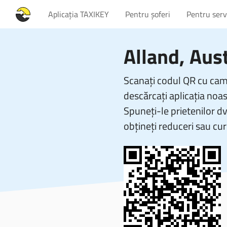
Aplicația TAXIKEY
Pentru șoferi
Pentru servi
Alland, Aust
Scanați codul QR cu came
descărcați aplicația noas
Spuneți-le prietenilor d
obțineți reduceri sau cur