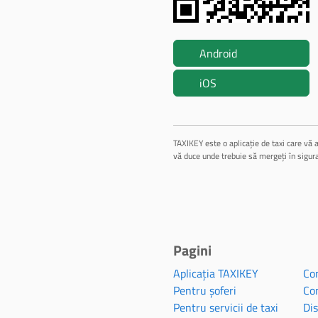
Android
iOS
TAXIKEY este o aplicație de taxi care vă a
vă duce unde trebuie să mergeți în sigur
Pagini
Aplicația TAXIKEY
Con
Pentru șoferi
Con
Pentru servicii de taxi
Dis