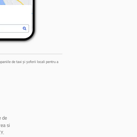
niile de taxi și șoferii locali pentru a
 de
ea si
Y.