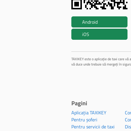
Android
iOS
TAXIKEY este o aplicație de taxi care vă a
vă duce unde trebuie să mergeți în sigur
Pagini
Aplicația TAXIKEY
Con
Pentru șoferi
Con
Pentru servicii de taxi
Dis