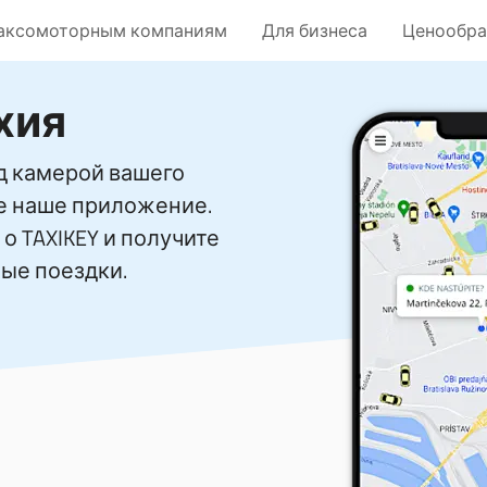
аксомоторным компаниям
Для бизнеса
Ценообра
хия
д камерой вашего
те наше приложение.
о TAXIKEY и получите
ые поездки.