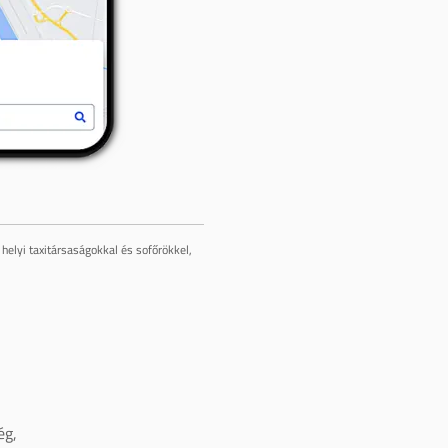
helyi taxitársaságokkal és sofőrökkel,
ég,