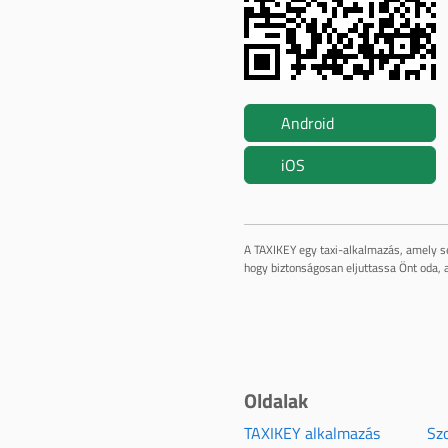
Android
iOS
A TAXIKEY egy taxi-alkalmazás, amely se
hogy biztonságosan eljuttassa Önt oda, a
Oldalak
TAXIKEY alkalmazás
Szo