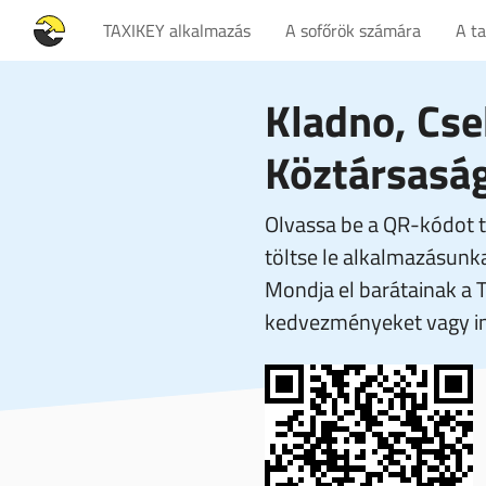
TAXIKEY alkalmazás
A sofőrök számára
A t
Kladno, Cs
Köztársasá
Olvassa be a QR-kódot t
töltse le alkalmazásunka
Mondja el barátainak a 
kedvezményeket vagy in