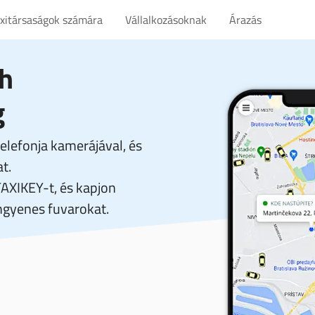
axitársaságok számára
Vállalkozásoknak
Árazás
eh
g
elefonja kamerájával, és
t.
TAXIKEY-t, és kapjon
gyenes fuvarokat.