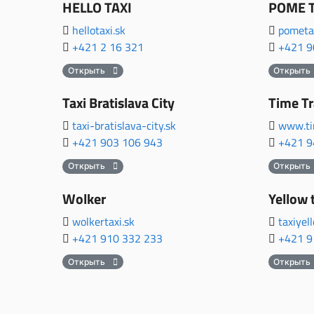
HELLO TAXI
POME T
hellotaxi.sk
pometax
+421 2 16 321
+421 9
Открыть
Открыть
Taxi Bratislava City
Time Tr
taxi-bratislava-city.sk
www.ti
+421 903 106 943
+421 9
Открыть
Открыть
Wolker
Yellow 
wolkertaxi.sk
taxiyel
+421 910 332 233
+421 9
Открыть
Открыть