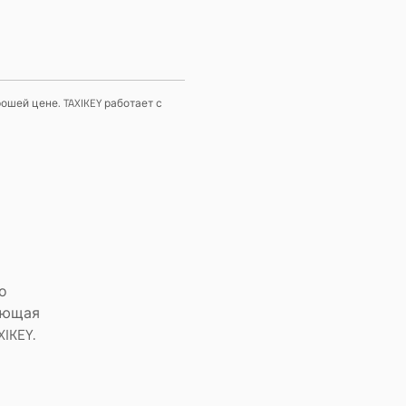
ошей цене. TAXIKEY работает с
о
ающая
IKEY.