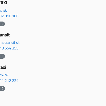
AXI
i.sk
02 016 100
ansit
metransit.sk
48 554 355
taxi
low.sk
11 212 224