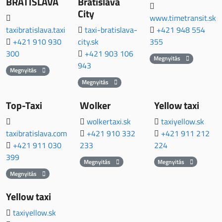
BRATISLAVA
Bratislava
City
www.timetransit.sk
taxibratislava.taxi
taxi-bratislava-
+421 948 554
+421 910 930
city.sk
355
300
+421 903 106
Megnyitás
943
Megnyitás
Megnyitás
Top-Taxi
Wolker
Yellow taxi
wolkertaxi.sk
taxiyellow.sk
taxibratislava.com
+421 910 332
+421 911 212
+421 911 030
233
224
399
Megnyitás
Megnyitás
Megnyitás
Yellow taxi
taxiyellow.sk