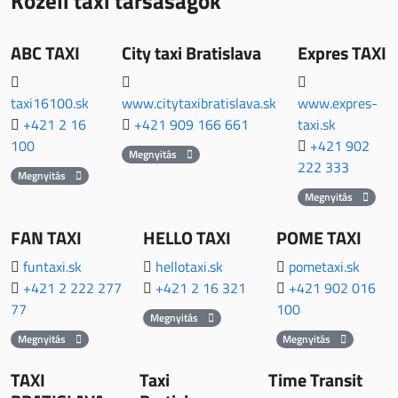
Közeli taxi társaságok
ABC TAXI
City taxi Bratislava
Expres TAXI
taxi16100.sk
www.citytaxibratislava.sk
www.expres-
+421 2 16
+421 909 166 661
taxi.sk
100
+421 902
Megnyitás
222 333
Megnyitás
Megnyitás
FAN TAXI
HELLO TAXI
POME TAXI
funtaxi.sk
hellotaxi.sk
pometaxi.sk
+421 2 222 277
+421 2 16 321
+421 902 016
77
100
Megnyitás
Megnyitás
Megnyitás
TAXI
Taxi
Time Transit