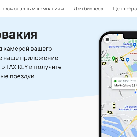
аксомоторным компаниям
Для бизнеса
Ценообра
овакия
д камерой вашего
те наше приложение.
о TAXIKEY и получите
ые поездки.