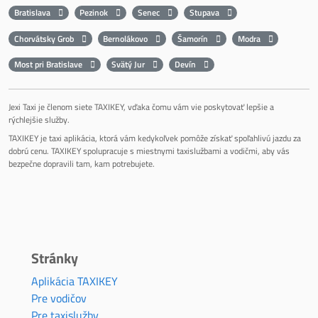
Bratislava
Pezinok
Senec
Stupava
Chorvátsky Grob
Bernolákovo
Šamorín
Modra
Most pri Bratislave
Svätý Jur
Devín
Jexi Taxi je členom siete TAXIKEY, vďaka čomu vám vie poskytovať lepšie a
rýchlejšie služby.
TAXIKEY je taxi aplikácia, ktorá vám kedykoľvek pomôže získať spoľahlivú jazdu za
dobrú cenu. TAXIKEY spolupracuje s miestnymi taxislužbami a vodičmi, aby vás
bezpečne dopravili tam, kam potrebujete.
Stránky
Aplikácia TAXIKEY
Pre vodičov
Pre taxislužby