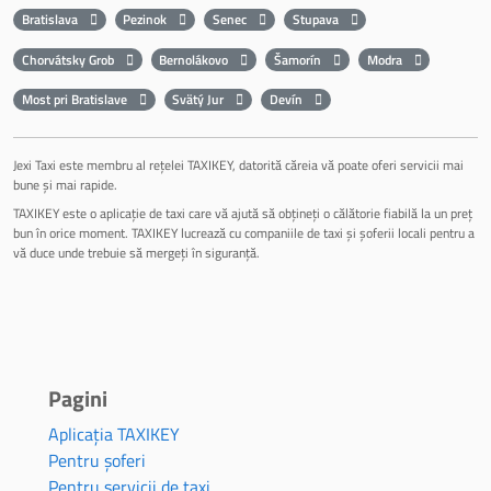
Bratislava
Pezinok
Senec
Stupava
Chorvátsky Grob
Bernolákovo
Šamorín
Modra
Most pri Bratislave
Svätý Jur
Devín
Jexi Taxi este membru al rețelei TAXIKEY, datorită căreia vă poate oferi servicii mai
bune și mai rapide.
TAXIKEY este o aplicație de taxi care vă ajută să obțineți o călătorie fiabilă la un preț
bun în orice moment. TAXIKEY lucrează cu companiile de taxi și șoferii locali pentru a
vă duce unde trebuie să mergeți în siguranță.
Pagini
Aplicația TAXIKEY
Pentru șoferi
Pentru servicii de taxi