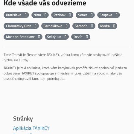
Kde všade vás odvezieme
Bratislava
Nitra
Pezinok
Senec
Stupava
Chorvátsky Grob
Bernolákovo
Šamorín
Modra
Most pri Bratislave
Svätý Jur
Devín
Time Transit je členom siete TAXIKEY, vďaka čomu vám vie poskytovať lepšie a
rýchlejšie služby.
TAXIKEY je taxi aplikácia, ktorá vám kedykoľvek pomôže získať spoľahlivú jazdu za
dobrú cenu. TAXIKEY spolupracuje s miestnymi taxislužbami a vodičmi, aby vás
bezpečne dopravili tam, kam potrebujete.
Stránky
Aplikácia TAXIKEY