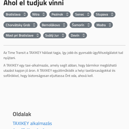
Ahol el tudjuk vinni
Bratislava
Nitra
Pezinok
Senec
Stupava
Chorvátsky Grob
Bernolákovo
Šamorín
Modra
Most pri Bratislave
Svätý Jur
Devín
Az Time Transit a TAXIKEY hálózat tagja, így jobb és gyorsabb ügyfélszolgálatot tud
nyújtani.
A TAXIKEY egy taxi-alkalmazás, amely segít abban, hogy bármikor megbízható
utazást kapjon jó áron. A TAXIKEY együttműködik a helyi taxitársaságokkal és
sofőrökkel, hogy biztonságosan eljuttassa Önt oda, ahová kell.
Oldalak
TAXIKEY alkalmazás