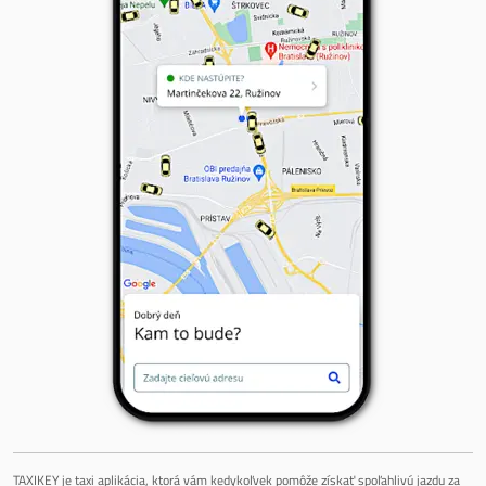
TAXIKEY je taxi aplikácia, ktorá vám kedykoľvek pomôže získať spoľahlivú jazdu za