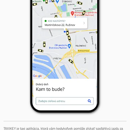
TAXIKEY je taxi aplikácia, ktorá vám kedykoľvek pomôže získať spoľahlivú jazdu za