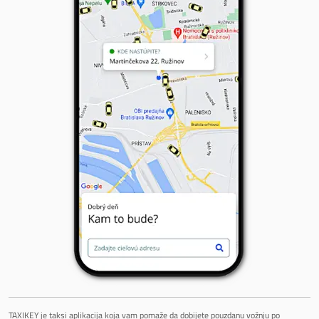
TAXIKEY je taksi aplikacija koja vam pomaže da dobijete pouzdanu vožnju po