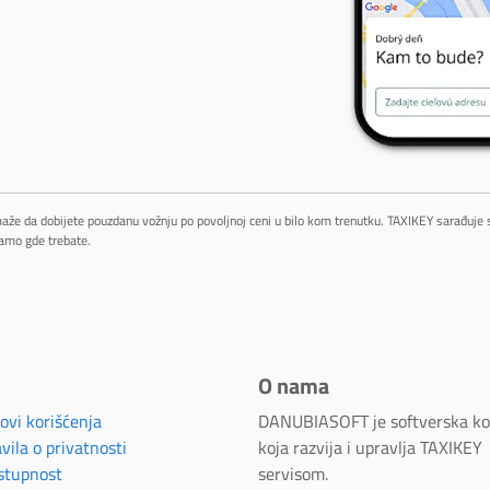
maže da dobijete pouzdanu vožnju po povoljnoj ceni u bilo kom trenutku. TAXIKEY sarađuje
amo gde trebate.
O nama
ovi korišćenja
DANUBIASOFT je softverska k
vila o privatnosti
koja razvija i upravlja TAXIKEY
stupnost
servisom.