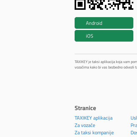
Android
iOS
TAXIKEY je taksi aplikacija koja vam po
vozačima kako bi vas bezbedno odvezli t
Stranice
TAXIKEY aplikacija
Usl
Za vozače
Pra
Za taksi kompanije
Do