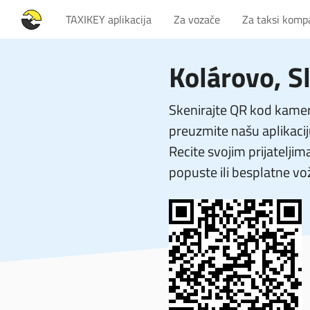
TAXIKEY aplikacija
Za vozače
Za taksi komp
Kolárovo, S
Skenirajte QR kod kamer
preuzmite našu aplikacij
Recite svojim prijateljim
popuste ili besplatne vo