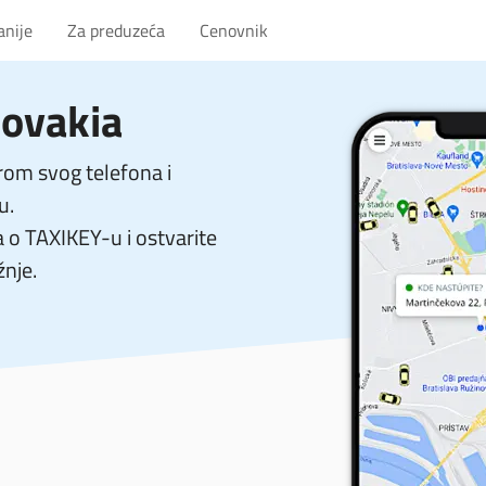
anije
Za preduzeća
Cenovnik
lovakia
om svog telefona i
u.
a o TAXIKEY-u i ostvarite
žnje.