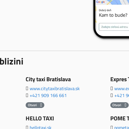
blizini
City taxi Bratislava
Expres 
www.citytaxibratislava.sk
www.ex
+421 909 166 661
+421 9
Otvori
Otvori
HELLO TAXI
POME T
hellotaxi.sk
pometax