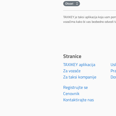
Otvori
TAXIKEY je taksi aplikacija koja vam po
vozačima kako bi vas bezbedno odvezli t
Stranice
TAXIKEY aplikacija
Usl
Za vozače
Pra
Za taksi kompanije
Do
Registrujte se
Cenovnik
Kontaktirajte nas