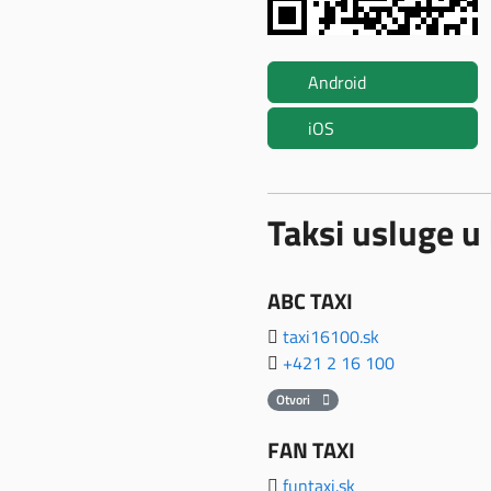
Android
iOS
Taksi usluge u 
ABC TAXI
taxi16100.sk
+421 2 16 100
Otvori
FAN TAXI
funtaxi.sk