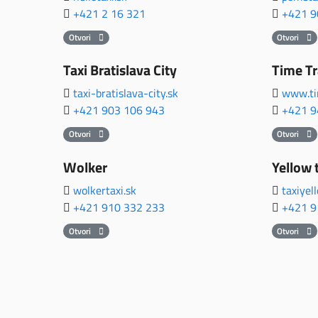
+421 2 16 321
+421 9
Otvori
Otvori
Taxi Bratislava City
Time Tr
taxi-bratislava-city.sk
www.ti
+421 903 106 943
+421 9
Otvori
Otvori
Wolker
Yellow 
wolkertaxi.sk
taxiyel
+421 910 332 233
+421 9
Otvori
Otvori