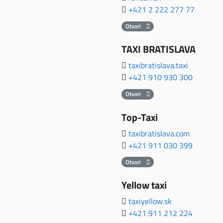
+421 2 222 277 77
Otvori
TAXI BRATISLAVA
taxibratislava.taxi
+421 910 930 300
Otvori
Top-Taxi
taxibratislava.com
+421 911 030 399
Otvori
Yellow taxi
taxiyellow.sk
+421 911 212 224