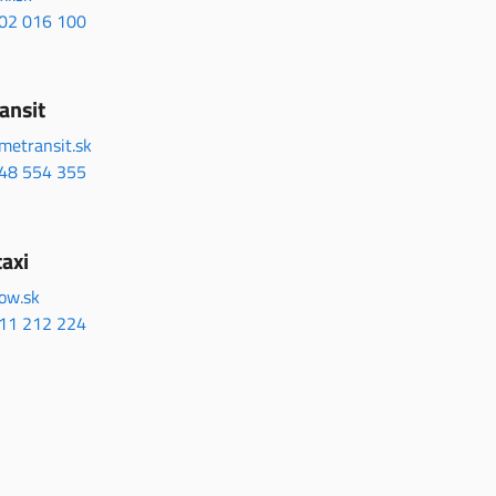
02 016 100
ansit
metransit.sk
48 554 355
taxi
low.sk
11 212 224