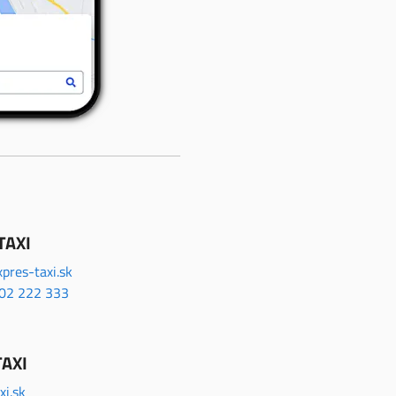
TAXI
pres-taxi.sk
02 222 333
AXI
i.sk