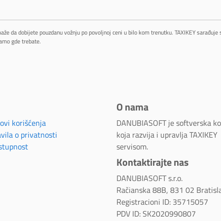
maže da dobijete pouzdanu vožnju po povoljnoj ceni u bilo kom trenutku. TAXIKEY sarađuje
amo gde trebate.
O nama
ovi korišćenja
DANUBIASOFT je softverska k
vila o privatnosti
koja razvija i upravlja TAXIKEY
stupnost
servisom.
Kontaktirajte nas
DANUBIASOFT s.r.o.
Račianska 88B, 831 02 Bratisl
Registracioni ID: 35715057
PDV ID: SK2020990807