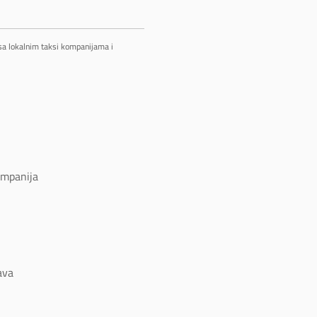
 sa lokalnim taksi kompanijama i
ompanija
ava