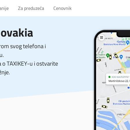
anije
Za preduzeća
Cenovnik
lovakia
om svog telefona i
u.
a o TAXIKEY-u i ostvarite
žnje.