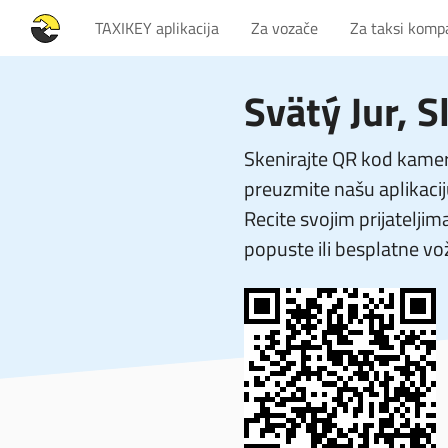
TAXIKEY aplikacija
Za vozače
Za taksi komp
Svätý Jur, S
Skenirajte QR kod kamer
preuzmite našu aplikacij
Recite svojim prijateljim
popuste ili besplatne vo