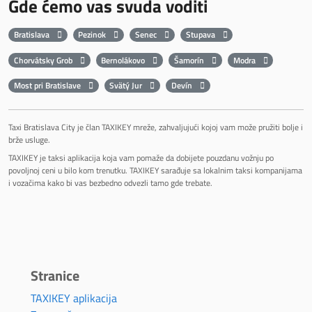
Gde ćemo vas svuda voditi
Bratislava
Pezinok
Senec
Stupava
Chorvátsky Grob
Bernolákovo
Šamorín
Modra
Most pri Bratislave
Svätý Jur
Devín
Taxi Bratislava City je član TAXIKEY mreže, zahvaljujući kojoj vam može pružiti bolje i
brže usluge.
TAXIKEY je taksi aplikacija koja vam pomaže da dobijete pouzdanu vožnju po
povoljnoj ceni u bilo kom trenutku. TAXIKEY sarađuje sa lokalnim taksi kompanijama
i vozačima kako bi vas bezbedno odvezli tamo gde trebate.
Stranice
TAXIKEY aplikacija